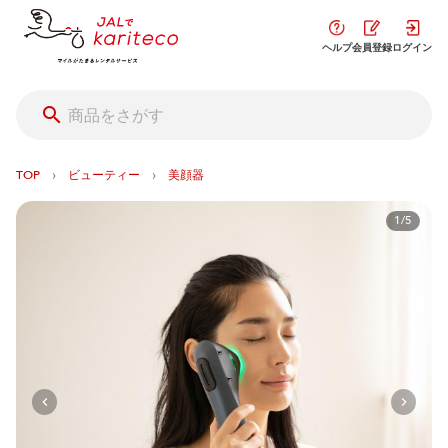
ヘルプ
会員登録
ログイン
›
›
TOP
ビューティー
美顔器
1/5