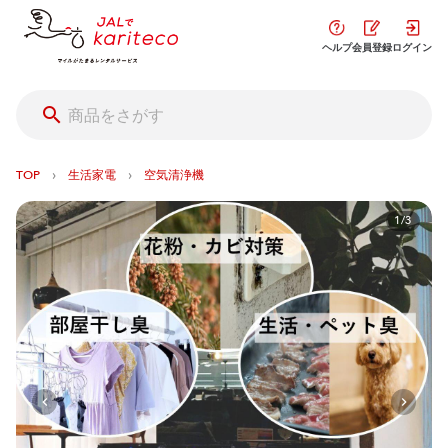
ヘルプ
会員登録
ログイン
›
›
TOP
生活家電
空気清浄機
1/3