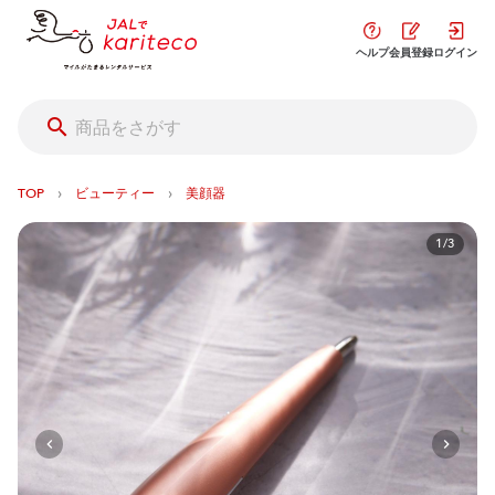
ヘルプ
会員登録
ログイン
›
›
TOP
ビューティー
美顔器
1/3