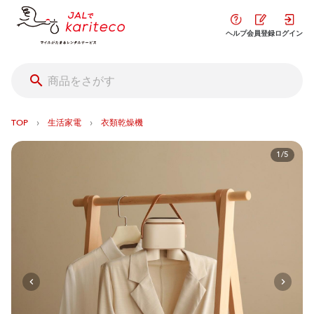
ヘルプ
会員登録
ログイン
›
›
TOP
生活家電
衣類乾燥機
1/5