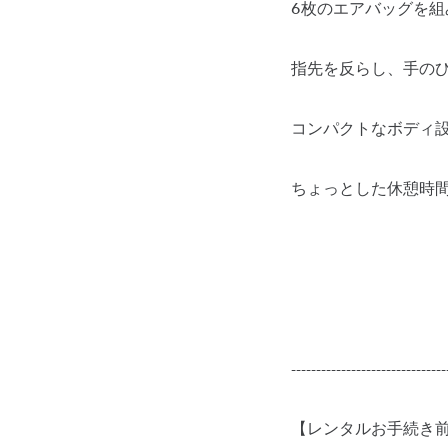
6枚のエアバッグを
指先を反らし、手の
コンパクトなボディ
ちょっとした休憩時
-------------------------------
【レンタルお手続き